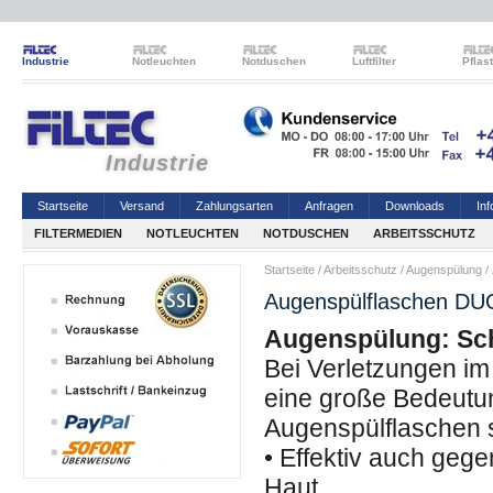
Industrie
Notleuchten
Notduschen
Luftfilter
Pflas
Industrie
Startseite
Versand
Zahlungsarten
Anfragen
Downloads
Inf
FILTERMEDIEN
NOTLEUCHTEN
NOTDUSCHEN
ARBEITSSCHUTZ
Startseite
/
Arbeitsschutz
/
Augenspülung
/
Augenspülflaschen DU
Augenspülung: Sch
Bei Verletzungen im
eine große Bedeutu
Augenspülflaschen s
• Effektiv auch geg
Haut