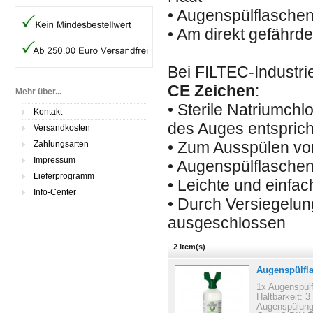
• Augenspülflaschen
• Am direkt gefährdet
Bei FILTEC-Industr
CE Zeichen
:
Mehr über...
• Sterile Natriumchl
Kontakt
des Auges entsprich
Versandkosten
• Zum Ausspülen von
Zahlungsarten
Impressum
• Augenspülflasche
Lieferprogramm
• Leichte und einf
Info-Center
• Durch Versiegelun
ausgeschlossen
2 Item(s)
Augenspülfl
1x Augenspülf
Haltbarkeit: 3
Augenspülung/