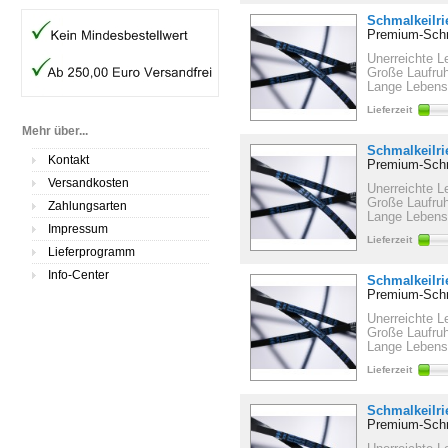
Schmalkeilr
Premium-Schm
Unerreichte L
Große Laufru
Lange Lebens
Lieferzeit
Mehr über...
Schmalkeilr
Kontakt
Premium-Schm
Versandkosten
Unerreichte L
Große Laufru
Zahlungsarten
Lange Lebens
Impressum
Lieferzeit
Lieferprogramm
Info-Center
Schmalkeilr
Premium-Schm
Unerreichte L
Große Laufru
Lange Lebens
Lieferzeit
Schmalkeilr
Premium-Schm