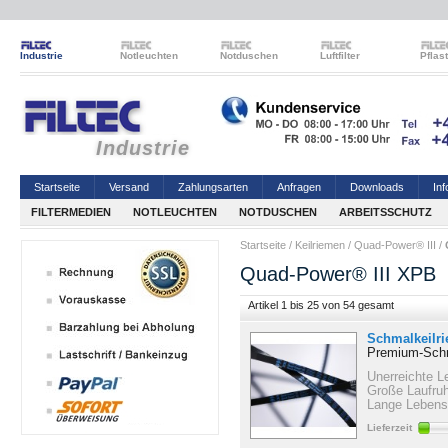
Industrie
Notleuchten
Notduschen
Luftfilter
Pflas
Industrie
Startseite
Versand
Zahlungsarten
Anfragen
Downloads
Inf
FILTERMEDIEN
NOTLEUCHTEN
NOTDUSCHEN
ARBEITSSCHUTZ
Startseite
/
Keilriemen
/
Quad-Power® III
/
Quad-Power® III XPB
Artikel 1 bis 25 von 54 gesamt
Schmalkeilr
Premium-Schm
Unerreichte L
Große Laufru
Lange Lebens
Lieferzeit