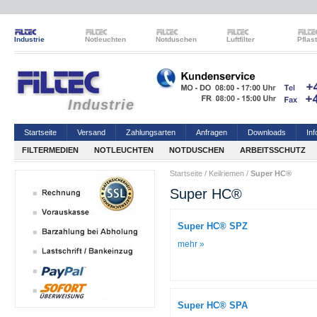
Industrie
Notleuchten
Notduschen
Luftfilter
Pflas
Industrie
Startseite
Versand
Zahlungsarten
Anfragen
Downloads
Inf
FILTERMEDIEN
NOTLEUCHTEN
NOTDUSCHEN
ARBEITSSCHUTZ
Startseite
/
Keilriemen
/
Super HC®
Super HC®
Super HC® SPZ
mehr »
Super HC® SPA