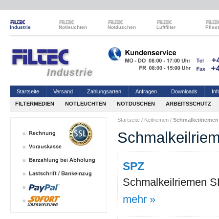
Industrie
Notleuchten
Notduschen
Luftfilter
Pflas
Industrie
Startseite
Versand
Zahlungsarten
Anfragen
Downloads
Inf
FILTERMEDIEN
NOTLEUCHTEN
NOTDUSCHEN
ARBEITSSCHUTZ
Startseite
/
Keilriemen
/
Schmalkeilriemen
Schmalkeilrie
SPZ
Schmalkeilriemen S
mehr »