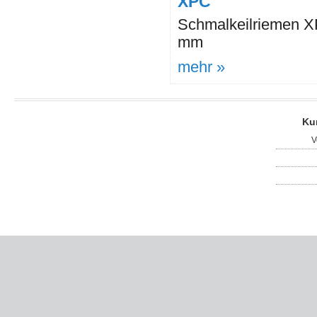
XPC
Schmalkeilriemen XP
mm
mehr »
Ku
V