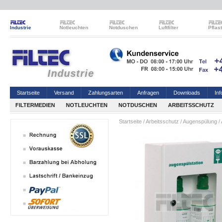
Industrie
Notleuchten
Notduschen
Luftfilter
Pflas
Industrie
Startseite
Versand
Zahlungsarten
Anfragen
Downloads
Inf
FILTERMEDIEN
NOTLEUCHTEN
NOTDUSCHEN
ARBEITSSCHUTZ
Startseite
/
Arbeitsschutz
/
Augenspülung
/