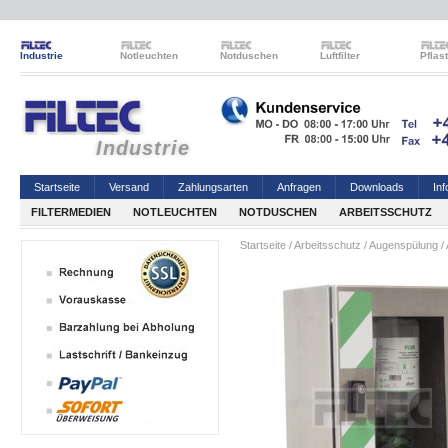
Industrie
Notleuchten
Notduschen
Luftfilter
Pflas
Industrie
Startseite
Versand
Zahlungsarten
Anfragen
Downloads
Inf
FILTERMEDIEN
NOTLEUCHTEN
NOTDUSCHEN
ARBEITSSCHUTZ
Startseite
/
Arbeitsschutz
/
Augenspülung
/