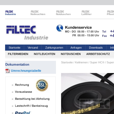
Industrie
Notleuchten
Notduschen
Luftfilter
Pflas
Industrie
Startseite
Versand
Zahlungsarten
Anfragen
Downloads
Inf
FILTERMEDIEN
NOTLEUCHTEN
NOTDUSCHEN
ARBEITSSCHUTZ
Startseite
/
Keilriemen
/
Super HC®
/
Supe
Dokumentation
Umrechnungstabelle