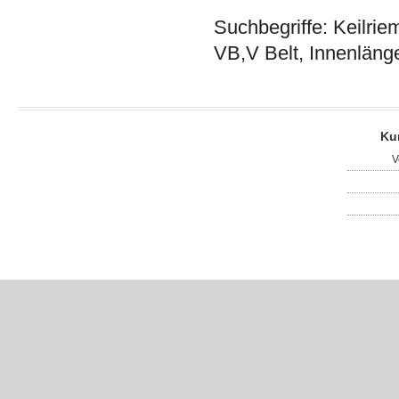
Suchbegriffe: Keilrie
VB,V Belt, Innenläng
Ku
V