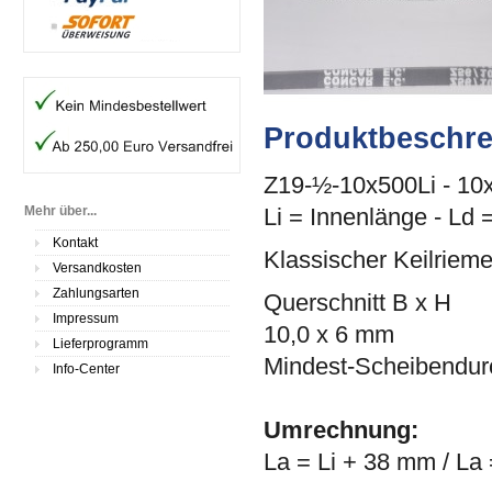
Produktbeschr
Z19-½-10x500Li - 10
Mehr über...
Li = Innenlänge - Ld 
Kontakt
Klassischer Keilriem
Versandkosten
Zahlungsarten
Querschnitt B x H
Impressum
10,0 x 6 mm
Lieferprogramm
Mindest-Scheibendu
Info-Center
Umrechnung:
La = Li + 38 mm / La