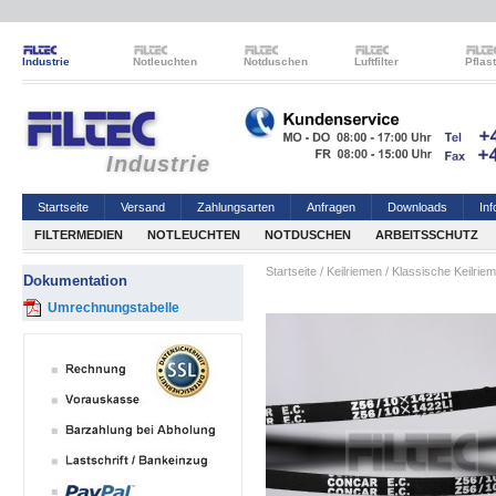
Industrie
Notleuchten
Notduschen
Luftfilter
Pflas
Industrie
Startseite
Versand
Zahlungsarten
Anfragen
Downloads
Inf
FILTERMEDIEN
NOTLEUCHTEN
NOTDUSCHEN
ARBEITSSCHUTZ
Startseite
/
Keilriemen
/
Klassische Keilrie
Dokumentation
Umrechnungstabelle