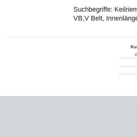
Suchbegriffe: Keilrie
VB,V Belt, Innenläng
Ku
V