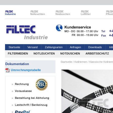
Industrie
Notleuchten
Notduschen
Luftfilter
Pflas
Industrie
Startseite
Versand
Zahlungsarten
Anfragen
Downloads
Inf
FILTERMEDIEN
NOTLEUCHTEN
NOTDUSCHEN
ARBEITSSCHUTZ
Startseite
/
Keilriemen
/
Klassische Keilrie
Dokumentation
Umrechnungstabelle