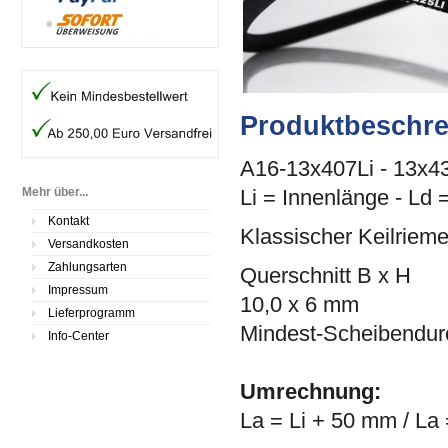
Produktbeschr
A16-13x407Li - 13x4
Mehr über...
Li = Innenlänge - Ld 
Kontakt
Klassischer Keilriem
Versandkosten
Zahlungsarten
Querschnitt B x H
Impressum
10,0 x 6 mm
Lieferprogramm
Mindest-Scheibendu
Info-Center
Umrechnung:
La = Li + 50 mm / La