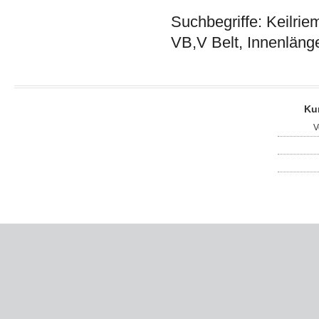
Suchbegriffe: Keilrie
VB,V Belt, Innenläng
Ku
V