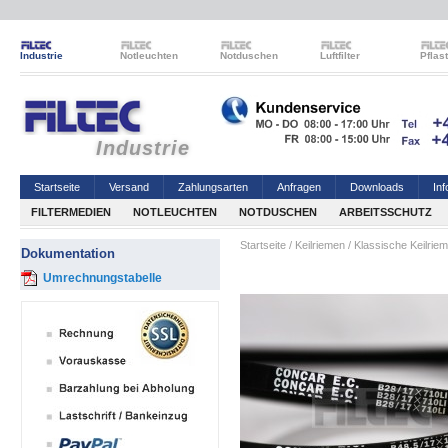
Industrie
Notleuchten
Notduschen
Luftfilter
Pflas
Industrie
Startseite
Versand
Zahlungsarten
Anfragen
Downloads
Inf
FILTERMEDIEN
NOTLEUCHTEN
NOTDUSCHEN
ARBEITSSCHUTZ
Startseite
/
Keilriemen
/
Klassische Keilrie
Dokumentation
Umrechnungstabelle