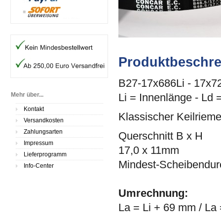
Produktbeschr
B27-17x686Li - 17x7
Mehr über...
Li = Innenlänge - Ld 
Kontakt
Klassischer Keilriem
Versandkosten
Zahlungsarten
Querschnitt B x H
Impressum
17,0 x 11mm
Lieferprogramm
Mindest-Scheibendu
Info-Center
Umrechnung:
La = Li + 69 mm / La