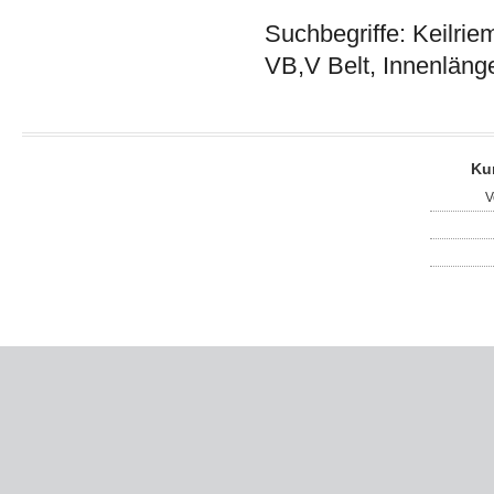
Suchbegriffe: Keilrie
VB,V Belt, Innenläng
Ku
V