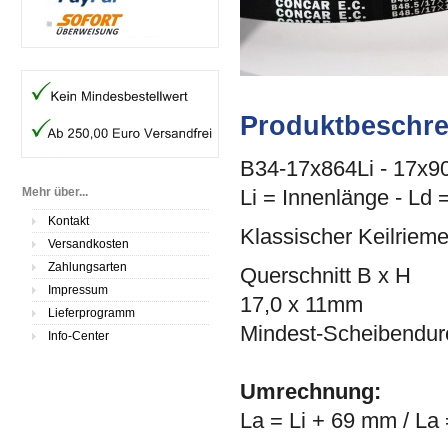
Produktbeschr
B34-17x864Li - 17x9
Mehr über...
Li = Innenlänge - Ld 
Kontakt
Klassischer Keilriem
Versandkosten
Zahlungsarten
Querschnitt B x H
Impressum
17,0 x 11mm
Lieferprogramm
Mindest-Scheibendu
Info-Center
Umrechnung:
La = Li + 69 mm / La