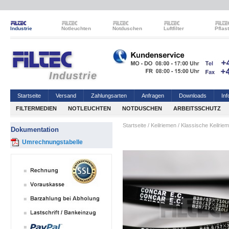
Industrie
Notleuchten
Notduschen
Luftfilter
Pflas
Industrie
Startseite
Versand
Zahlungsarten
Anfragen
Downloads
Inf
FILTERMEDIEN
NOTLEUCHTEN
NOTDUSCHEN
ARBEITSSCHUTZ
Startseite
/
Keilriemen
/
Klassische Keilrie
Dokumentation
Umrechnungstabelle